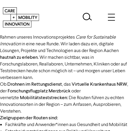
Unser Veranstaltungsformat
Routen der Innovation
geht im
Rahmen unseres Innovationsprojektes
Care for Sustainable
Innovation
in eine neue Runde
.
Wir laden dazu ein, digitale
Lösungen, Projekte und Technologien aus der Region Aachen
hautnah zu erleben
. Wir machen sichtbar, was in
Forschungslaboren, Reallaboren, Unternehmen, Kliniken oder auf
Teststrecken heute schon möglich ist – und morgen unser Leben
verbessern kann.
Ob
Drohnen im Rettungsdienst
, das
Virtuelle Krankenhaus NRW
,
der
Forschungsflugplatz Merzbrück
oder
vernetzte
Mobilitätsteststrecken
: Die Routen führen zu echten
Innovationsorten in der Region – zum Anfassen, Ausprobieren,
Verstehen.
Zielgruppen der Routen sind:
Fachkräfte und Anwender*innen aus Gesundheit und Mobilität
Entscheidungsträger*innen aus Politik und Verwaltung