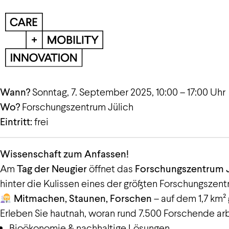
This event has already taken place. Attendance is 
Wann?
Sonntag, 7. September 2025, 10:00 – 17:00 Uhr
Wo?
Forschungszentrum Jülich
Eintritt:
frei
Wissenschaft zum Anfassen!
Am
Tag der Neugier
öffnet das
Forschungszentrum J
hinter die Kulissen eines der größten Forschungszen
Mitmachen, Staunen, Forschen
– auf dem 1,7 km²
Erleben Sie hautnah, woran rund 7.500 Forschende ar
Bioökonomie & nachhaltige Lösungen