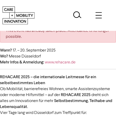
This event has already taken place. Attendance is no longer
possible.
Wann?
17. – 20. September 2025
Wo?
Messe Düsseldorf
Mehr Infos & Anmeldung:
www.rehacare.de
REHACARE 2025 – die internationale Leitmesse für ein
selbstbestimmtes Leben
Ob Mobilität, barrierefreies Wohnen, smarte Assistenzsysteme
oder moderne Hilfsmittel – auf der
REHACARE 2025
dreht sich
alles um Innovationen für mehr
Selbstbestimmung, Teilhabe und
Lebensqualität
.
Vier Tage lang wird Düsseldorf zum Treffpunkt für: