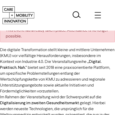
This event has already taken place. Attendance is no longer
possible.
Die digitale Transformation stellt kleine und mittlere Unternehmen
(KMU) vor vielfältige Herausforderungen, insbesondere im
Kontext von Industrie 4.0. Die Veranstaltungsreihe
„Digital.
Praktisch. Nah.“
bietet seit 2018 eine praxisorientierte Plattform,
um spezifische Problemstellungen entlang der
Wertschöpfungskette von KMU zu adressieren und regionale
Unterstützungsangebote sowie aktuelle Initiativen und
Fördermöglichkeiten vorzustellen.
Im Rahmen der Veranstaltung wird der Schwerpunkt auf die
Digitalisierung im zweiten Gesundheitsmarkt
gelegt. Hierbei
werden neueste Technologien, die ursprünglich für die
Weltraummedizin entwickelt wurden, präsentiert, die nun in der