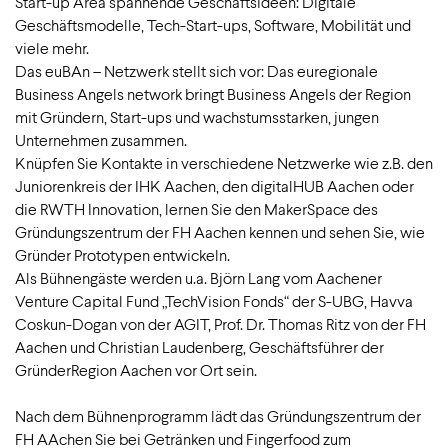
Start-up Area spannende Geschäftsideen: Digitale
Geschäftsmodelle, Tech-Start-ups, Software, Mobilität und
viele mehr.
Das euBAn – Netzwerk stellt sich vor: Das euregionale
Business Angels network bringt Business Angels der Region
mit Gründern, Start-ups und wachstumsstarken, jungen
Unternehmen zusammen.
Knüpfen Sie Kontakte in verschiedene Netzwerke wie z.B. den
Juniorenkreis der IHK Aachen, den digitalHUB Aachen oder
die RWTH Innovation, lernen Sie den MakerSpace des
Gründungszentrum der FH Aachen kennen und sehen Sie, wie
Gründer Prototypen entwickeln.
Als Bühnengäste werden u.a. Björn Lang vom Aachener
Venture Capital Fund „TechVision Fonds“ der S-UBG, Havva
Coskun-Dogan von der AGIT, Prof. Dr. Thomas Ritz von der FH
Aachen und Christian Laudenberg, Geschäftsführer der
GründerRegion Aachen vor Ort sein.
Nach dem Bühnenprogramm lädt das Gründungszentrum der
FH AAchen Sie bei Getränken und Fingerfood zum