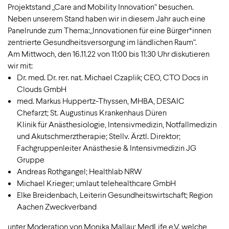
Projektstand „Care and Mobility Innovation“ besuchen.
Neben unserem Stand haben wir in diesem Jahr auch eine
Panelrunde zum Thema:„Innovationen für eine Bürger*innen
zentrierte Gesundheitsversorgung im ländlichen Raum“.
Am Mittwoch, den 16.11.22 von 11:00 bis 11:30 Uhr diskutieren
wir mit:
Dr. med. Dr. rer. nat. Michael Czaplik; CEO, CTO Docs in
Clouds GmbH
med. Markus Huppertz-Thyssen, MHBA, DESAIC
Chefarzt; St. Augustinus Krankenhaus Düren
Klinik für Anästhesiologie, Intensivmedizin, Notfallmedizin
und Akutschmerztherapie; Stellv. Ärztl. Direktor;
Fachgruppenleiter Anästhesie & Intensivmedizin JG
Gruppe
Andreas Rothgangel; Healthlab NRW
Michael Krieger; umlaut telehealthcare GmbH
Elke Breidenbach, Leiterin Gesundheitswirtschaft; Region
Aachen Zweckverband
unter Moderation von Monika Mallau; MedLife e.V. welche