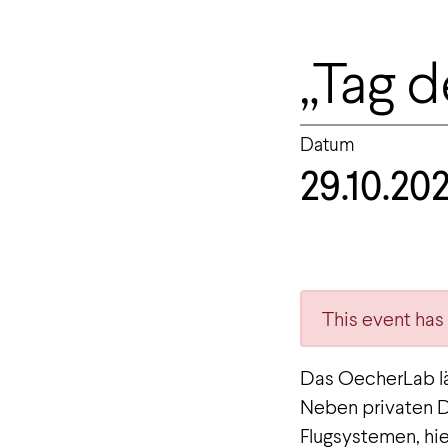
„Tag 
Datum
29.10.20
This event has
Das OecherLab lä
Neben privaten D
Flugsystemen, hie