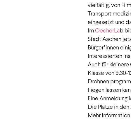
vielfältig, von F
Transport medizi
eingesetzt und das
Im
OecherLa
b bi
Stadt Aachen jet
Bürger*innen eini
Interessierten i
Auch für kleinere
Klasse von 9.30-1
Drohnen programm
fliegen lassen kan
Eine Anmeldung is
Die Plätze in den
Mehr Information 