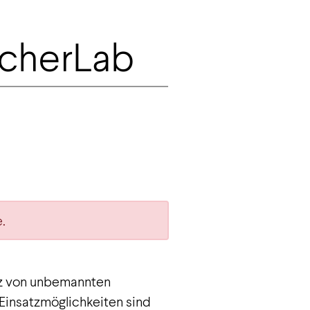
echerLab
.
tz von unbemannten
 Einsatzmöglichkeiten sind