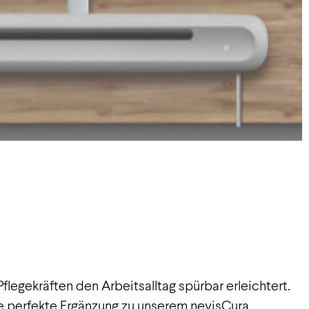
Pflegekräften den Arbeitsalltag spürbar erleichtert.
die perfekte Ergänzung zu unserem nevisCura