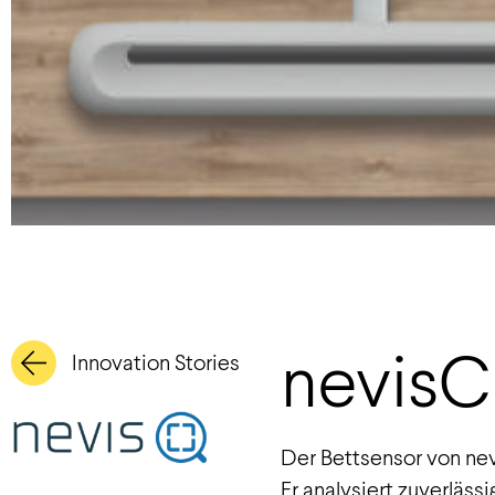
nevisC
Innovation Stories
Der Bettsensor von nevi
Er analysiert zuverläs