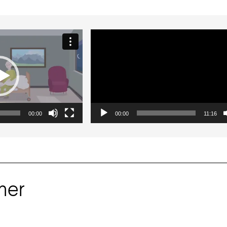
Video-
Video-
Player
Player
00:00
00:00
11:16
ner