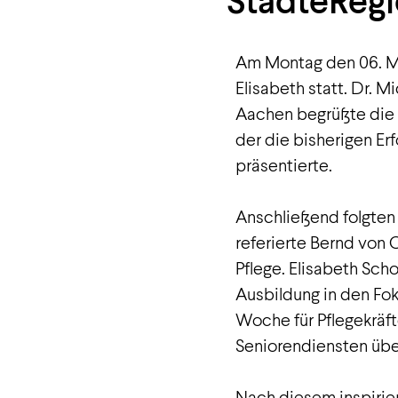
StädteReg
Am Montag den 06. Ma
Elisabeth statt. Dr. 
Aachen begrüßte die 
der die bisherigen Er
präsentierte.
Anschließend folgten 
referierte Bernd von
Pflege. Elisabeth Sc
Ausbildung in den Fo
Woche für Pflegekräf
Seniorendiensten üb
Nach diesem inspiri