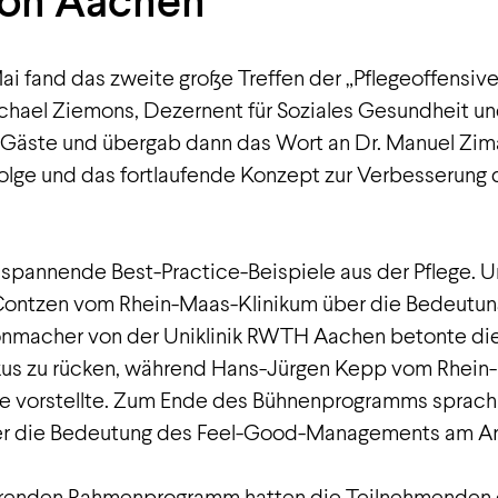
ion Aachen
i fand das zweite große Treffen der „Pflegeoffensiv
Michael Ziemons, Dezernent für Soziales Gesundheit un
Gäste und übergab dann das Wort an Dr. Manuel Ziman
folge und das fortlaufende Konzept zur Verbesserung d
spannende Best-Practice-Beispiele aus der Pflege. U
 Contzen vom Rhein-Maas-Klinikum über die Bedeutun
honmacher von der Uniklinik RWTH Aachen betonte die
kus zu rücken, während Hans-Jürgen Kepp vom Rhein-
te vorstellte. Zum Ende des Bühnenprogramms sprach
er die Bedeutung des Feel-Good-Managements am Arb
erenden Rahmenprogramm hatten die Teilnehmenden d