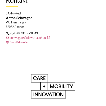
Kontakt
SAFIR-Med
Anton
Schwager
Wüllnerstraße 7
52062
Aachen
(+)49 (0) 241 80-91849
schwager@fsd.rwth-aachen. [...]
Zur Webseite