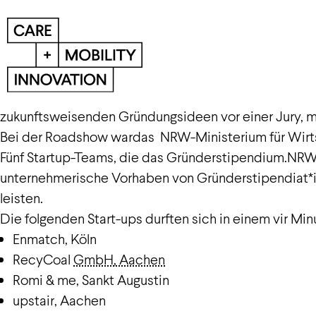
Auch in der dritten Auflage von dem NRW Gründung
Im Rahmen der Aachenere Start-up Week drehte sich a
zukunftsweisenden Gründungsideen vor einer Jury, mi
Bei der Roadshow wardas NRW-Ministerium für Wirtsch
Fünf Startup-Teams, die das Gründerstipendium.NRW er
unternehmerische Vorhaben von Gründerstipendiat*inne
leisten.
Die folgenden Start-ups durften sich in einem vir Mi
Enmatch, Köln
RecyCoal
GmbH, Aachen
Romi &
me, Sankt Augustin
upstair
, Aachen