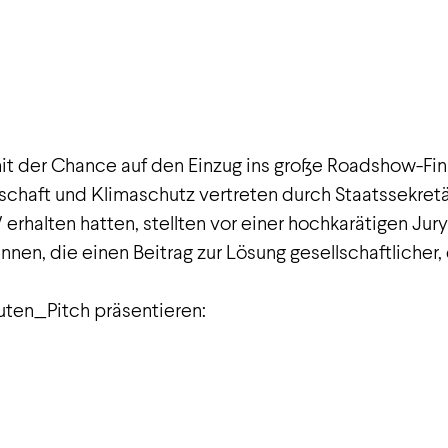
sevent:
Meet, Greet + Beat
konnten sich die Startups 
lles um die Themen Social Entrepreneurship und Klim
t der Chance auf den Einzug ins große Roadshow-Fina
aft und Klimaschutz vertreten durch Staatssekretär 
halten hatten, stellten vor einer hochkarätigen Jury 
n, die einen Beitrag zur Lösung gesellschaftlicher, 
nuten_Pitch präsentieren: