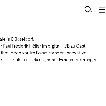
aus Aachen von Ihrer besten Seite zeigen.
aschutz. Fünf Start-ups pitchten ihre
le in Düsseldorf.
Paul Frederik Höller im digitalHUB zu Gast.
ihre Ideen vor. Im Fokus standen innovative
d.h. sozialer und ökologischer Herausforderungen